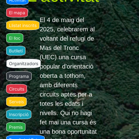
El mapa
El 4 de maig del
Llistat inscrits
2025, celebrarem al
voltant del refugi de
El lloc
Mas del Tronc
Butlletí
(UEC) una cursa
Organitzadors
popular d’orientació
oberta a tothom,
Programa
amb diferents
Circuits
circuits aptes per a
Serveis
totes les edats i
nivells. Qui no hagi
Inscripció
fet mai una cursa és
Premis
una bona oportunitat