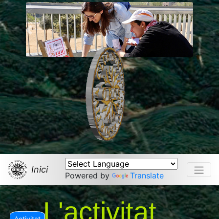
Previous
>
Inici
Powered by
Translate
L'activitat
Activitat