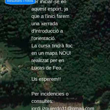
Resultats i Fotos
per iniciar-se en
aquest esport, ja
que a l’inici farem
una xerrada
d’introducció a
l’orientació.
La cursa tindrà lloc
en un mapa NOU!
realitzat per en
Lucas de Feo.
Us esperem!!
Per incidencies o
consultes:
jordi.izquierdo31@gmail.com