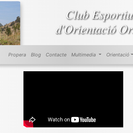
Club Esportiu
d'Orientació Or
Propera
Blog
Contacte
Multimedia
Orientació