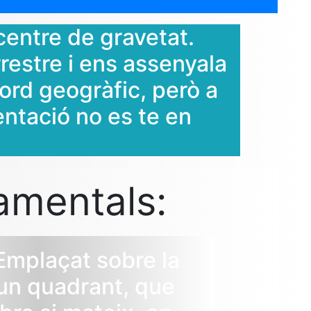
centre de gravetat.
restre i ens assenyala
ord geogràfic, però a
entació no es te en
amentals:
mplaçat sobre la
un quadrant, que