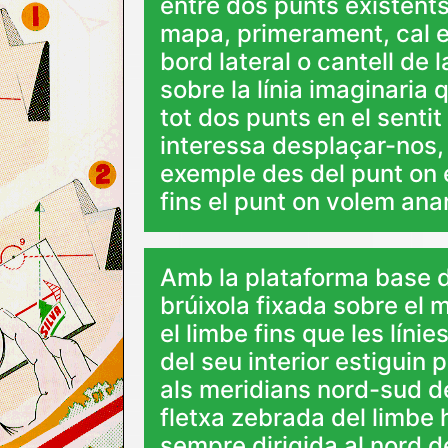
entre dos punts existents
mapa, primerament, cal 
bord lateral o cantell de l
sobre la línia imaginaria 
tot dos punts en el senti
interessa desplaçar-nos,
exemple des del punt on
fins el punt on volem anar
Amb la plataforma base d
brúixola fixada sobre el 
el limbe fins que les líni
del seu interior estiguin p
als meridians nord-sud d
fletxa zebrada del limbe 
sempre dirigida al nord d