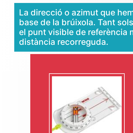
La direcció o azimut que hem 
base de la brúixola. Tant sols
el punt visible de referència
distància recorreguda.