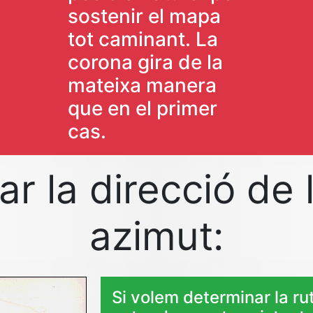
sostenir el mapa
tot caminant. La
corona gira de la
mateixa manera
que en el primer
cas.
r la direcció de 
azimut:
Si volem determinar la ru