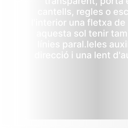
transparent, porta 
cantells, regles o esc
l'interior una fletxa de
aquesta sol tenir ta
línies paral.leles auxi
direcció i una lent d'