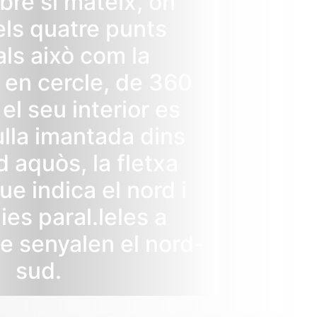
bre si mateix, on
els quatre punts
als això com la
 en cercle, de 360
el seu interior es
ulla imantada dins
d aquòs, la fletxa
e indica el nord i
nies paral.leles a
e senyalen el nord-
sud.