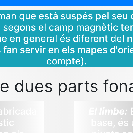
iman que està suspés pel seu 
 segons el camp magnètic ter
e en general és diferent del n
 fan servir en els mapes d'ori
compte).
e dues parts fon
abricada
El limbe:
E
stic
base, és 