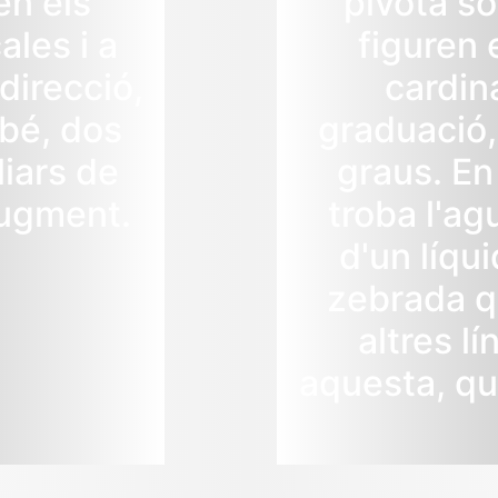
en els
pivota so
ales i a
figuren 
 direcció,
cardin
mbé, dos
graduació,
liars de
graus. En 
augment.
troba l'ag
d'un líqui
zebrada qu
altres lí
aquesta, qu