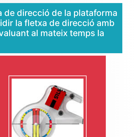
a de direcció de la plataforma
cidir la fletxa de direcció amb
valuant al mateix temps la