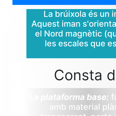
La brúixola és un 
Aquest iman s'orienta
el Nord magnètic (qu
les escales que es
Consta d
La plataforma base:
f
amb material plà