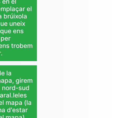
 en el
emplaçar el
a brúixola
que uneix
t que ens
 per
 ens trobem
.
e la
mapa, girem
es nord-sud
aral.leles
el mapa (la
ha d'estar
el mapa).