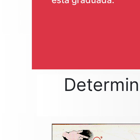
està graduada.
Determina