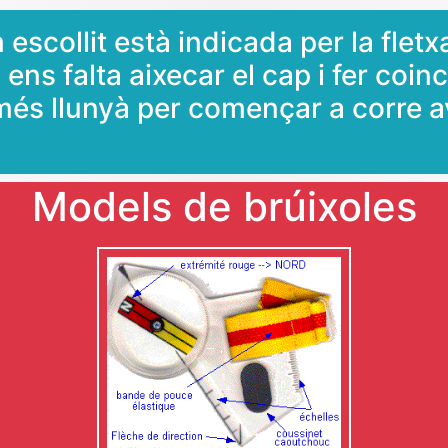
escollit està indicada per la fletx
 ens falta aixecar el cap i fer coin
 més llunyà per començar a corre a
Models de brúixoles